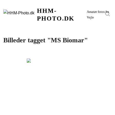
Skip
HHM-
to
Amatør fotos fra
Sear
content
PHOTO.DK
Vejle
Billeder tagget "MS Biomar"