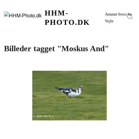
Skip
HHM-
to
Amatør fotos fra
Sear
content
PHOTO.DK
Vejle
Billeder tagget "Moskus And"