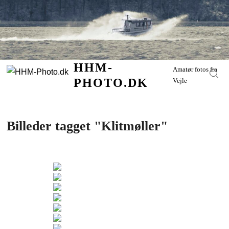
Skip
to
content
HHM-
Amatør fotos fra
Sear
PHOTO.DK
Vejle
Billeder tagget "Klitmøller"