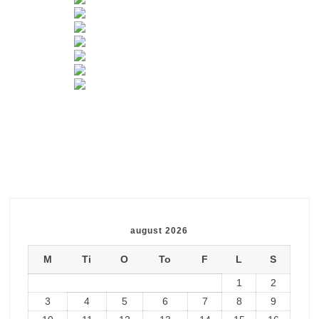
august 2026
M
Ti
O
To
F
L
S
1
2
3
4
5
6
7
8
9