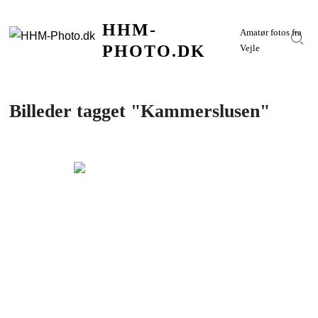
Skip
HHM-
to
Amatør fotos fra
Sear
content
PHOTO.DK
Vejle
Billeder tagget "Kammerslusen"