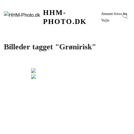
Skip
HHM-
to
Amatør fotos fra
Sear
content
PHOTO.DK
Vejle
Billeder tagget "Grønirisk"