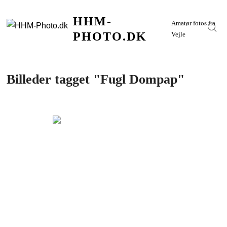
Skip
HHM-
to
Amatør fotos fra
Sear
content
PHOTO.DK
Vejle
Billeder tagget "Fugl Dompap"