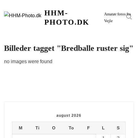
Skip
HHM-
to
Amatør fotos fra
Sear
content
PHOTO.DK
Vejle
Billeder tagget "Bredballe ruster sig"
no images were found
august 2026
M
Ti
O
To
F
L
S